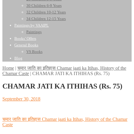
30 Children 6-9 Years
32 Children 10-12 Years
34 Children 12-15 Years
Paintings by VAAIPL
Paintings
Books’ Offers
General Books
VS Books
Blog
Home
|
चमार जाति का इतिहास Chamar jaati ka Itihas, History of the
Chamar Caste
|
CHAMAR JATI KA ITHIHAS (Rs. 75)
CHAMAR JATI KA ITHIHAS (Rs. 75)
Posted
September 30, 2018
on
Post
चमार जाति का इतिहास Chamar jaati ka Itihas, History of the Chamar
Caste
navigation