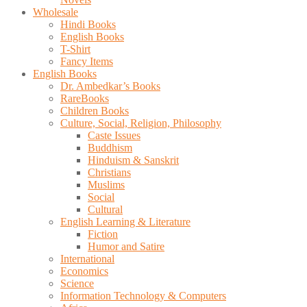
Wholesale
Hindi Books
English Books
T-Shirt
Fancy Items
English Books
Dr. Ambedkar’s Books
RareBooks
Children Books
Culture, Social, Religion, Philosophy
Caste Issues
Buddhism
Hinduism & Sanskrit
Christians
Muslims
Social
Cultural
English Learning & Literature
Fiction
Humor and Satire
International
Economics
Science
Information Technology & Computers