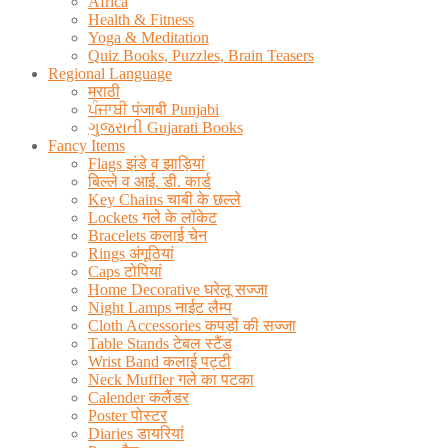
Africa
Health & Fitness
Yoga & Meditation
Quiz Books, Puzzles, Brain Teasers
Regional Language
मराठी
ਪੰਜਾਬੀ पंजाबी Punjabi
ગુજરાતી Gujarati Books
Fancy Items
Flags झंडे व झाड़ियां
बिल्ले व आई. डी. कार्ड
Key Chains चाबी के छल्ले
Lockets गले के लॉकेट
Bracelets कलाई चेन
Rings अंगूठियां
Caps टोपियां
Home Decorative घरेलू सज्जा
Night Lamps नाईट लैम्प
Cloth Accessories कपड़ों की सज्जा
Table Stands टेबल स्टैंड
Wrist Band कलाई पट्टी
Neck Muffler गले का पटका
Calender कलैंडर
Poster पोस्टर
Diaries डायरियां