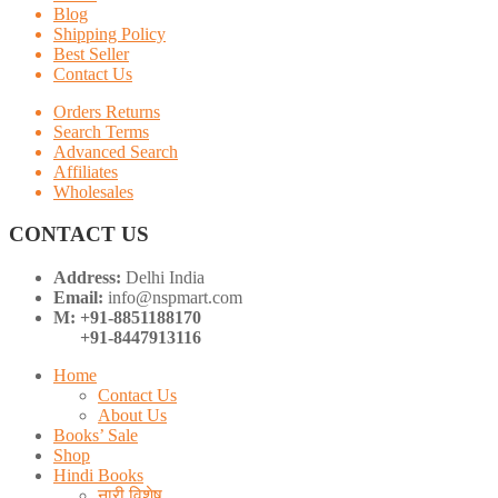
Blog
Shipping Policy
Best Seller
Contact Us
Orders Returns
Search Terms
Advanced Search
Affiliates
Wholesales
CONTACT US
Address:
Delhi India
Email:
info@nspmart.com
M: +91-8851188170
+91-8447913116
Home
Contact Us
About Us
Books’ Sale
Shop
Hindi Books
नारी विशेष