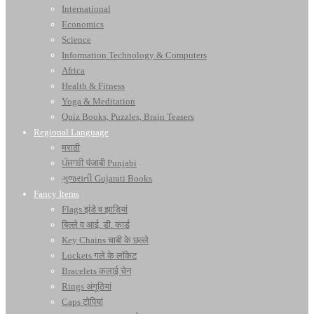
International
Economics
Science
Information Technology & Computers
Africa
Health & Fitness
Yoga & Meditation
Quiz Books, Puzzles, Brain Teasers
Regional Language
मराठी
ਪੰਜਾਬੀ पंजाबी Punjabi
ગુજરાતી Gujarati Books
Fancy Items
Flags झंडे व झाड़ियां
बिल्ले व आई. डी. कार्ड
Key Chains चाबी के छल्ले
Lockets गले के लॉकेट
Bracelets कलाई चेन
Rings अंगूठियां
Caps टोपियां