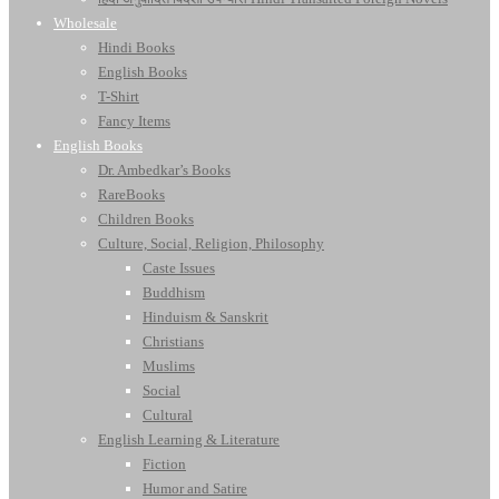
Wholesale
Hindi Books
English Books
T-Shirt
Fancy Items
English Books
Dr. Ambedkar’s Books
RareBooks
Children Books
Culture, Social, Religion, Philosophy
Caste Issues
Buddhism
Hinduism & Sanskrit
Christians
Muslims
Social
Cultural
English Learning & Literature
Fiction
Humor and Satire